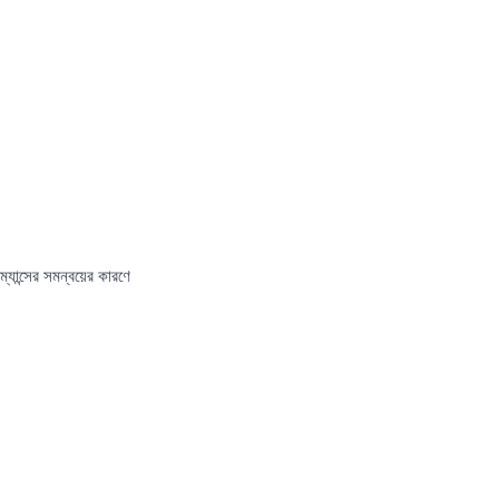
যান্সের সমন্বয়ের কারণে